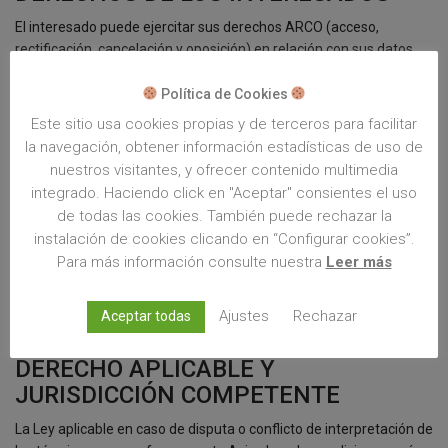
El interesado puede ejercitar sus derechos ARCO (acceso,
rectificación, cancelación y oposición) en relación con sus datos
personales dirigiéndose por escrito y adjuntando fotocopia del DNI
a la dirección Av. Real Academia de Medicina, nº 3, 30009 Murcia,
Política de Cookies
o a través de nuestra dirección de correo hola@aquicasas.com
Este sitio usa cookies propias y de terceros para facilitar
la navegación, obtener información estadísticas de uso de
CALIDAD
nuestros visitantes, y ofrecer contenido multimedia
integrado. Haciendo click en "Aceptar" consientes el uso
Los usuarios deberán garantizar la veracidad, exactitud,
de todas las cookies. También puede rechazar la
autenticidad y vigencia de los datos de carácter personal que
hayan sido recogidos a través de la Web o que faciliten para que
instalación de cookies clicando en “Configurar cookies”.
AquíCasas pueda realizar el servicio contratado. Siendo este un
Para más información consulte nuestra
Leer más
servicio personalizado a la medida del cliente y sus circunstancias,
es fundamental contar con la máxima calidad, vigencia y
Ajustes
Rechazar
Aceptar todas
veracidad de los datos aportados.
DERECHO APLICABLE Y
JURISDICCIÓN COMPETENTE
La Ley aplicable en caso de disputa o conflicto de interpretación de