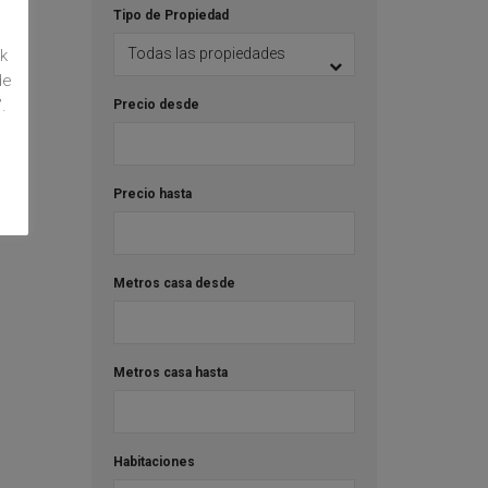
Tipo de Propiedad
k
de
.
Precio desde
Precio hasta
Metros casa desde
Metros casa hasta
Habitaciones