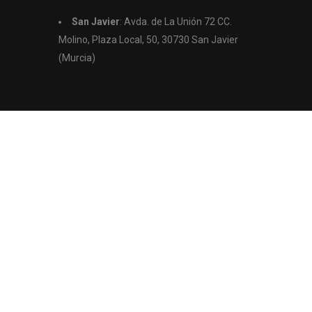
s
San Javier
: Avda. de La Unión 72 CC.
Molino, Plaza Local, 50, 30730 San Javier
(Murcia)
© 2021
Aquí Casas.
Todos los derechos reservados.