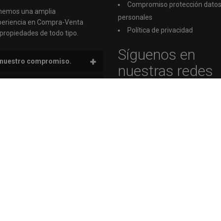
Compromiso protección dato
nemos una amplia
personales
periencia en Compra-Venta
Política de privacidad
propiedades de todo tipo.
Síguenos en
 nuestro compromiso.
nuestras redes
sociales
nuestra variedad de
piedades.
nuestra eficacia y rápida
ión.