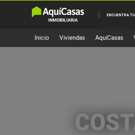
ENCUENTRA TU
O
Inicio
Viviendas
AquíCasas
COST