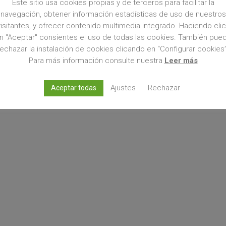
Este sitio usa cookies propias y de terceros para facilitar la
navegación, obtener información estadísticas de uso de nuestros
visitantes, y ofrecer contenido multimedia integrado. Haciendo clic
n "Aceptar" consientes el uso de todas las cookies. También pue
rechazar la instalación de cookies clicando en “Configurar cookies”
Para más información consulte nuestra
Leer más
Ajustes
Rechazar
Aceptar todas