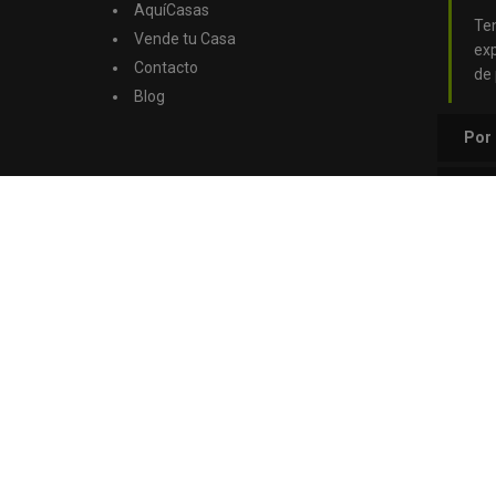
AquíCasas
Te
Vende tu Casa
ex
Contacto
de 
Blog
Por
Por 
pro
Por 
gest