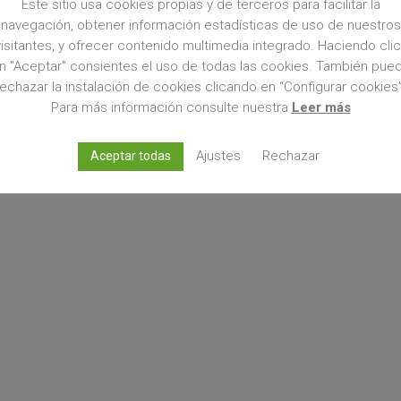
Este sitio usa cookies propias y de terceros para facilitar la
más
navegación, obtener información estadísticas de uso de nuestros
visitantes, y ofrecer contenido multimedia integrado. Haciendo clic
n "Aceptar" consientes el uso de todas las cookies. También pue
rechazar la instalación de cookies clicando en “Configurar cookies”
Para más información consulte nuestra
Leer más
Ajustes
Rechazar
Aceptar todas