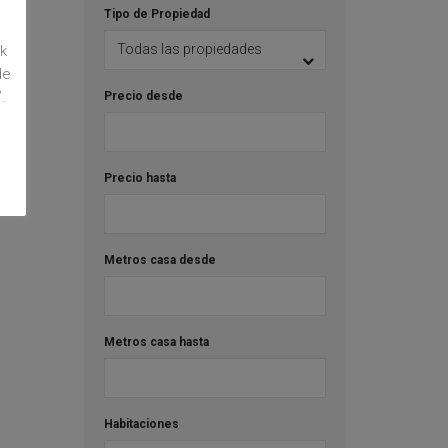
Tipo de Propiedad
k
de
.
Precio desde
Precio hasta
Metros casa desde
Metros casa hasta
Habitaciones