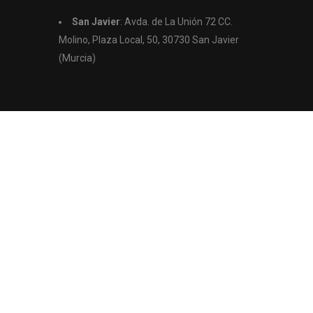
s
San Javier
: Avda. de La Unión 72 CC.
Molino, Plaza Local, 50, 30730 San Javier
(Murcia)
© 2021
Aquí Casas.
Todos los derechos reservados.