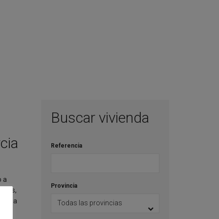
Buscar vivienda
cia
Referencia
o a
Provincia
casas,
a casa