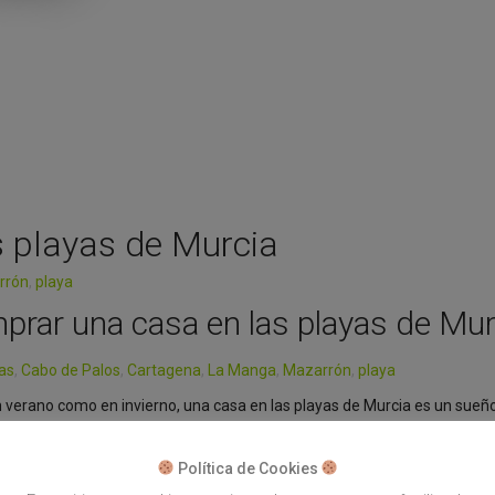
 playas de Murcia
rrón
,
playa
prar una casa en las playas de Mur
las
,
Cabo de Palos
,
Cartagena
,
La Manga
,
Mazarrón
,
playa
 verano como en invierno, una casa en las playas de Murcia es un sueñ
para los amantes del mar. En AquíCasas podrás encontrar todo tipo de 
dúplex para comprar en cualquiera de las playas de Murcia. Comprar un
Política de Cookies
layas de Murcia Comprar una casa en