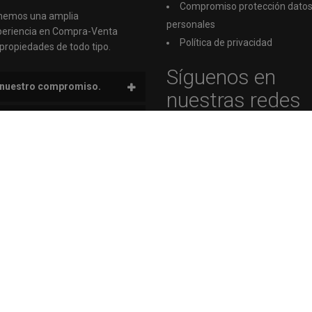
Compromiso protección dato
nemos una amplia
personales
periencia en Compra-Venta
Política de privacidad
propiedades de todo tipo.
Síguenos en
 nuestro compromiso.
nuestras redes
sociales
nuestra variedad de
piedades.
nuestra eficacia y rápida
ión.