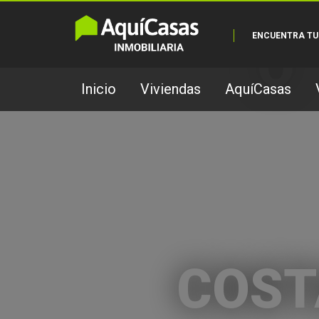
ENCUENTRA TU
O
Inicio
Viviendas
AquíCasas
COST