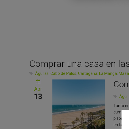
Comprar una casa en las
Águilas
,
Cabo de Palos
,
Cartagena
,
La Manga
,
Maza
Com
Abr
13
Águi
Tanto en
cumplir 
pisos o 
en las p