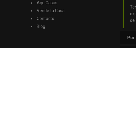
AquíCasas
Te
Vende tu Casa
ex
Contacto
de 
Blog
Por
Por 
pro
Por 
gest